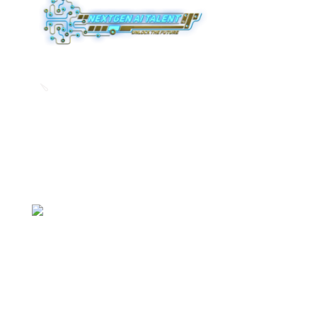
purus nec ipsum a urna ac
ullamcorper varius metus blandit
ullamcorper varius metus blandit
posuere.
posuere.
Monday to Friday
10:00 - 18:00h
Contacts:
1 E. Erie Street, Suite 525, Chicago, IL 60606
support@nextgenaitalent.com
Useful links:
Privacy Policy