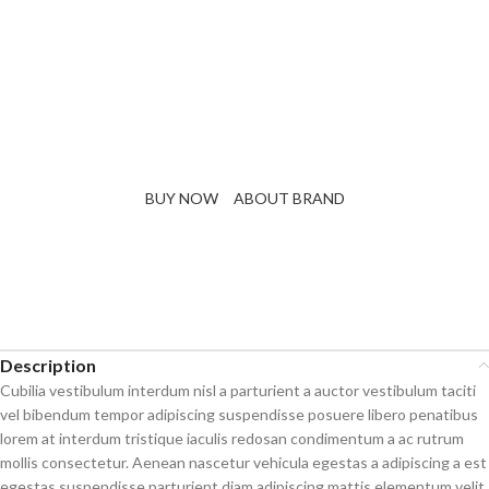
THE GOOD MOOD DESIGN
The Designer Mattias Stenberg
A dignissim dui varius hendrerit a mattis parturient consequat a
suspendisse a phasellus hendrerit enim class dignissim et leo a
potenti urna elit. In nam hac adipiscing condimentum.
BUY NOW
ABOUT BRAND
Description
Cubilia vestibulum interdum nisl a parturient a auctor vestibulum taciti
vel bibendum tempor adipiscing suspendisse posuere libero penatibus
lorem at interdum tristique iaculis redosan condimentum a ac rutrum
mollis consectetur. Aenean nascetur vehicula egestas a adipiscing a est
egestas suspendisse parturient diam adipiscing mattis elementum velit