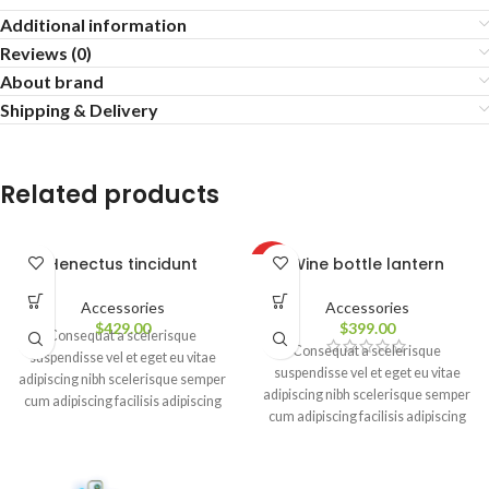
Additional information
Reviews (0)
About brand
Shipping & Delivery
Related products
Henectus tincidunt
Wine bottle lantern
HOT
Accessories
Accessories
$
429.00
$
399.00
Consequat a scelerisque
Consequat a scelerisque
suspendisse vel et eget eu vitae
suspendisse vel et eget eu vitae
adipiscing nibh scelerisque semper
adipiscing nibh scelerisque semper
cum adipiscing facilisis adipiscing
cum adipiscing facilisis adipiscing
est accumsan lorem vestibulum.
est accumsan lorem vestibulum.
Aliquet mus a aptent ullam corper
Aliquet mus a aptent ullam corper
metus accumsan. Habitasse a
metus accumsan. Habitasse a
purus nec ipsum a urna ac