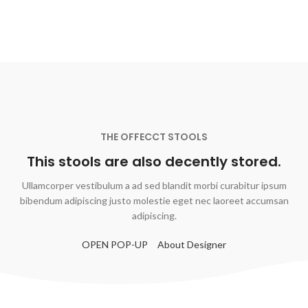
THE OFFECCT STOOLS
This stools are also decently stored.
Ullamcorper vestibulum a ad sed blandit morbi curabitur ipsum
bibendum adipiscing justo molestie eget nec laoreet accumsan
adipiscing.
OPEN POP-UP
About Designer